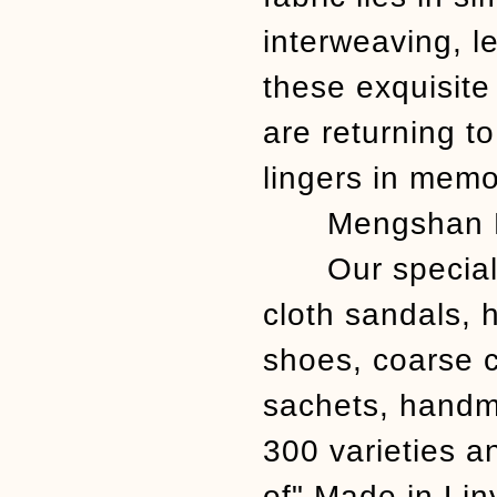
interweaving, l
these exquisite
are returning to
lingers in mem
Mengshan Mam
Our specialty 
cloth sandals, 
shoes, coarse c
sachets, handma
300 varieties a
of" Made in Li